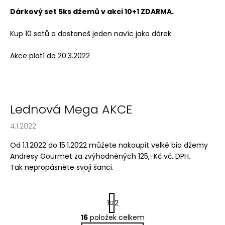
Dárkový set 5ks džemů v akci 10+1 ZDARMA.
Kup 10 setů a dostaneš jeden navíc jako dárek.
Akce platí do 20.3.2022
Lednová Mega AKCE
4.1.2022
Od 1.1.2022 do 15.1.2022 můžete nakoupit velké bio džemy
Andresy Gourmet za zvýhodněných 125,-Kč vč. DPH.
Tak nepropásněte svoji šanci.
S
1
2
t
r
16
položek celkem
O