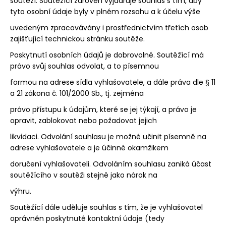
soutěží. Soutěžící zároveň vyjadřuje souhlas s tím, aby
tyto osobní údaje byly v plném rozsahu a k účelu výše
uvedeným zpracovávány i prostřednictvím třetích osob
zajišťující technickou stránku soutěže.
Poskytnutí osobních údajů je dobrovolné. Soutěžící má
právo svůj souhlas odvolat, a to písemnou
formou na adrese sídla vyhlašovatele, a dále práva dle § 11
a 21 zákona č. 101/2000 Sb., tj. zejména
právo přístupu k údajům, které se jej týkají, a právo je
opravit, zablokovat nebo požadovat jejich
likvidaci. Odvolání souhlasu je možné učinit písemně na
adrese vyhlašovatele a je účinné okamžikem
doručení vyhlašovateli. Odvoláním souhlasu zaniká účast
soutěžícího v soutěži stejně jako nárok na
výhru.
Soutěžící dále uděluje souhlas s tím, že je vyhlašovatel
oprávněn poskytnuté kontaktní údaje (tedy