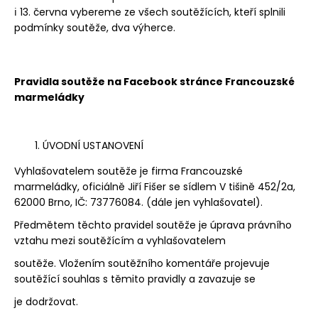
ℹ
13. června vybereme ze všech soutěžících, kteří splnili
podmínky soutěže, dva výherce.
Pravidla soutěže na Facebook stránce Francouzské
marmeládky
ÚVODNÍ USTANOVENÍ
Vyhlašovatelem soutěže je firma Francouzské
marmeládky, oficiálně Jiří Fišer se sídlem V tišině 452/2a,
62000 Brno, IČ: 73776084. (dále jen vyhlašovatel).
Předmětem těchto pravidel soutěže je úprava právního
vztahu mezi soutěžícím a vyhlašovatelem
soutěže. Vložením soutěžního komentáře projevuje
soutěžící souhlas s těmito pravidly a zavazuje se
je dodržovat.