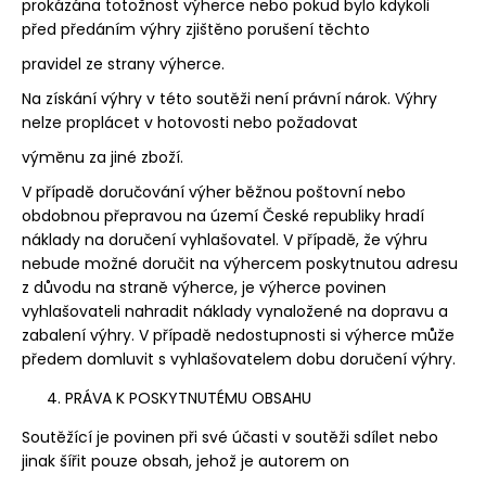
prokázána totožnost výherce nebo pokud bylo kdykoli
před předáním výhry zjištěno porušení těchto
pravidel ze strany výherce.
Na získání výhry v této soutěži není právní nárok. Výhry
nelze proplácet v hotovosti nebo požadovat
výměnu za jiné zboží.
V případě doručování výher běžnou poštovní nebo
obdobnou přepravou na území České republiky hradí
náklady na doručení vyhlašovatel. V případě, že výhru
nebude možné doručit na výhercem poskytnutou adresu
z důvodu na straně výherce, je výherce povinen
vyhlašovateli nahradit náklady vynaložené na dopravu a
zabalení výhry. V případě nedostupnosti si výherce může
předem domluvit s vyhlašovatelem dobu doručení výhry.
PRÁVA K POSKYTNUTÉMU OBSAHU
Soutěžící je povinen při své účasti v soutěži sdílet nebo
jinak šířit pouze obsah, jehož je autorem on