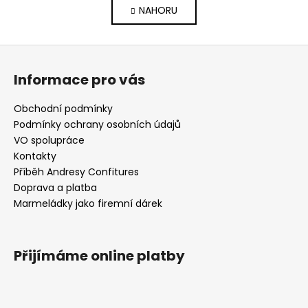
á
v
NAHORU
n
l
k
o
á
Z
v
d
á
á
a
Informace pro vás
n
p
c
í
í
a
Obchodní podmínky
p
t
Podmínky ochrany osobních údajů
r
í
VO spolupráce
v
Kontakty
k
Příběh Andresy Confitures
y
Doprava a platba
v
Marmeládky jako firemní dárek
ý
p
i
s
Přijímáme online platby
u