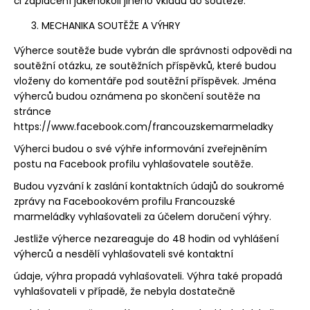
či zaplacení jakéhokoli jiného vkladu do soutěže.
MECHANIKA SOUTĚŽE A VÝHRY
Výherce soutěže bude vybrán dle správnosti odpovědi na
soutěžní otázku, ze soutěžních příspěvků, které budou
vloženy do komentáře pod soutěžní příspěvek. Jména
výherců budou oznámena po skončení soutěže na
stránce
https://www.facebook.com/francouzskemarmeladky
Výherci budou o své výhře informování zveřejněním
postu na Facebook profilu vyhlašovatele soutěže.
Budou vyzvání k zaslání kontaktních údajů do soukromé
zprávy na Facebookovém profilu Francouzské
marmeládky vyhlašovateli za účelem doručení výhry.
Jestliže výherce nezareaguje do 48 hodin od vyhlášení
výherců a nesdělí vyhlašovateli své kontaktní
údaje, výhra propadá vyhlašovateli. Výhra také propadá
vyhlašovateli v případě, že nebyla dostatečně