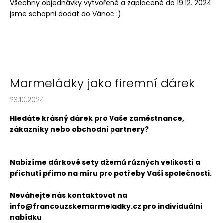
Všechny objednávky vytvořené a zaplacené do 19.12. 2024
a
jsme schopni dodat do Vánoc :)
j
í
t
?
Marmeládky jako firemní dárek
23.10.2024
HLEDAT
Hledáte krásný dárek pro Vaše zaměstnance,
zákazníky nebo obchodní partnery?
D
Nabízíme dárkové sety džemů různých velikostí a
o
příchutí přímo na míru pro potřeby Vaší společnosti.
p
o
Neváhejte nás kontaktovat na
r
info@francouzskemarmeladky.cz
pro individuální
u
nabídku