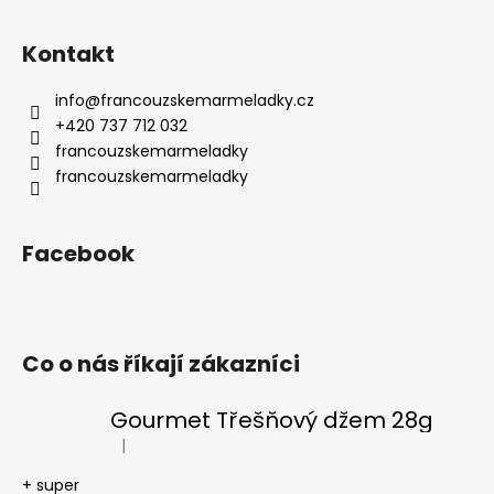
Kontakt
info
@
francouzskemarmeladky.cz
+420 737 712 032
francouzskemarmeladky
francouzskemarmeladky
Facebook
Co o nás říkají zákazníci
Gourmet Třešňový džem 28g
|
Hodnocení produktu je 5 z 5 hvězdiček.
+ super