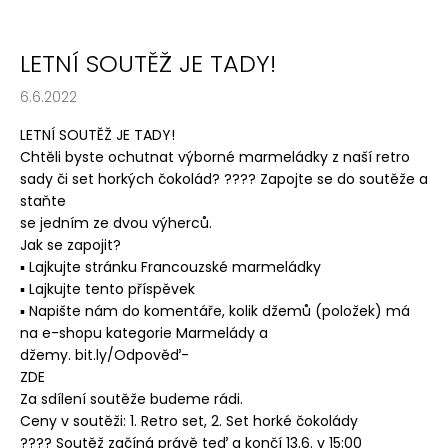
LETNÍ SOUTĚŽ JE TADY!
6.6.2022
LETNÍ SOUTĚŽ JE TADY!
Chtěli byste ochutnat výborné marmeládky z naší retro
sady či set horkých čokolád?
????
Zapojte se do soutěže a
staňte
se jedním ze dvou výherců.
Jak se zapojit?
▪
Lajkujte stránku Francouzské marmeládky
▪
Lajkujte tento příspěvek
▪
Napište nám do komentáře, kolik džemů (položek) má
na e
-
shopu kategorie Marmelády a
džemy.
bit.ly/Odpověď
-
ZDE
Za sdílení soutěže budeme rádi.
Ceny v soutěži: 1. Retro set, 2. Se
t horké čokolády
????
Soutěž začíná právě teď a končí 13.6. v 15:00