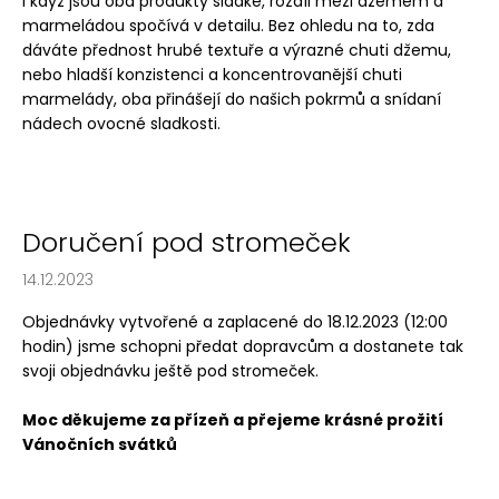
I když jsou oba produkty sladké, rozdíl mezi džemem a
marmeládou spočívá v detailu. Bez ohledu na to, zda
dáváte přednost hrubé textuře a výrazné chuti džemu,
nebo hladší konzistenci a koncentrovanější chuti
marmelády, oba přinášejí do našich pokrmů a snídaní
nádech ovocné sladkosti.
Doručení pod stromeček
14.12.2023
Objednávky vytvořené a zaplacené do 18.12.2023 (12:00
hodin) jsme schopni předat dopravcům a dostanete tak
svoji objednávku ještě pod stromeček.
Moc děkujeme za přízeň a přejeme krásné prožití
Vánočních svátků