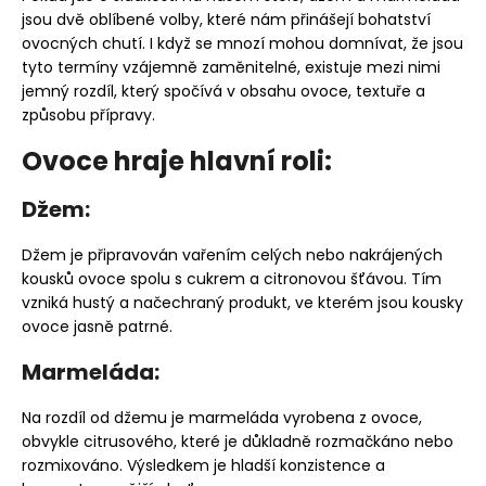
jsou dvě oblíbené volby, které nám přinášejí bohatství
ovocných chutí. I když se mnozí mohou domnívat, že jsou
tyto termíny vzájemně zaměnitelné, existuje mezi nimi
jemný rozdíl, který spočívá v obsahu ovoce, textuře a
způsobu přípravy.
Ovoce hraje hlavní roli:
Džem:
Džem je připravován vařením celých nebo nakrájených
kousků ovoce spolu s cukrem a citronovou šťávou. Tím
vzniká hustý a načechraný produkt, ve kterém jsou kousky
ovoce jasně patrné.
Marmeláda:
Na rozdíl od džemu je marmeláda vyrobena z ovoce,
obvykle citrusového, které je důkladně rozmačkáno nebo
rozmixováno. Výsledkem je hladší konzistence a