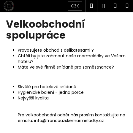
K
Přejít
Hledat
Náku
M
Přihlášen
CZK
na
o
obsah
Zpět
Zpět
košík
š
Velkoobchodní
í
C
spolupráce
k
o
p
Provozujete obchod s delikatesami ?
o
Chtěli by jste zahrnout naše marmeládky ve Vašem
hotelu?
t
Máte ve své firmě snídaně pro zaměstnance?
ř
e
b
Skvělé pro hotelové snídaně
Hygienické balení - jedna porce
u
Nejvyšší kvalita
j
e
Pro velkoobchodní odběr nás prosím kontaktujte na
t
emailu:
info@francouzskemarmeladky.cz
e
n