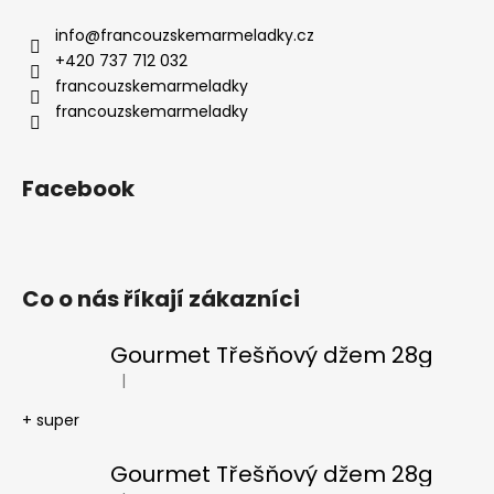
č
u
info
@
francouzskemarmeladky.cz
j
+420 737 712 032
e
francouzskemarmeladky
m
francouzskemarmeladky
e
Facebook
Co o nás říkají zákazníci
Gourmet Třešňový džem 28g
|
Hodnocení produktu je 5 z 5 hvězdiček.
+ super
Gourmet Třešňový džem 28g