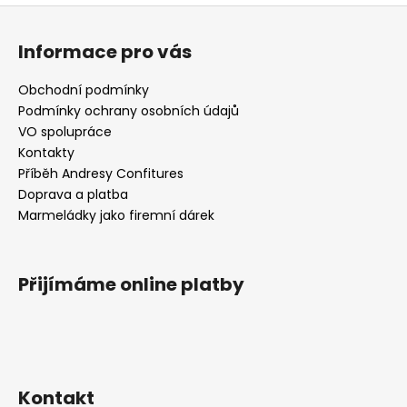
Z
a
á
j
Informace pro vás
p
í
a
t
Obchodní podmínky
t
Podmínky ochrany osobních údajů
?
í
VO spolupráce
Kontakty
Příběh Andresy Confitures
Doprava a platba
HLEDAT
Marmeládky jako firemní dárek
Přijímáme online platby
D
o
p
o
r
u
Kontakt