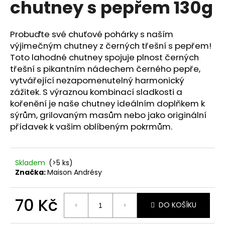
chutney s pepřem 130g
a
j
Probuďte své chuťové pohárky s naším
í
výjimečným chutney z černých třešní s pepřem!
t
Toto lahodné chutney spojuje plnost černých
?
třešní s pikantním nádechem černého pepře,
vytvářející nezapomenutelný harmonický
zážitek. S výraznou kombinací sladkosti a
kořenění je naše chutney ideálním doplňkem k
sýrům, grilovaným masům nebo jako originální
HLEDAT
přídavek k vašim oblíbeným pokrmům.
D
Skladem
(>5 ks)
o
Značka:
Maison Andrésy
p
o
70 Kč
r
DO KOŠÍKU
u
Měrná