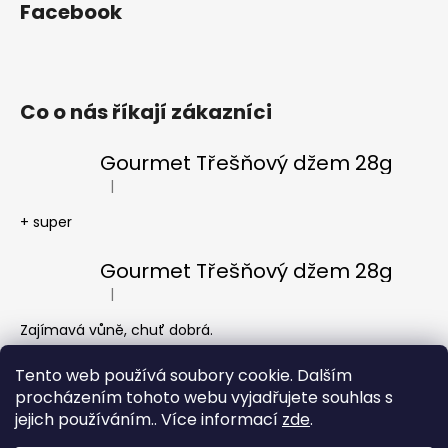
Facebook
Co o nás říkají zákazníci
Gourmet Třešňový džem 28g
|
Hodnocení produktu je 5 z 5 hvězdiček.
+ super
Gourmet Třešňový džem 28g
|
Hodnocení produktu je 5 z 5 hvězdiček.
Zajímavá vůně, chuť dobrá.
Tento web používá soubory cookie. Dalším
Gourmet Borůvkový džem 28g
procházením tohoto webu vyjadřujete souhlas s
|
Hodnocení produktu je 4 z 5 hvězdiček.
jejich používáním.. Více informací
zde
.
Chuť dobrá, jen je opravdu řídký.