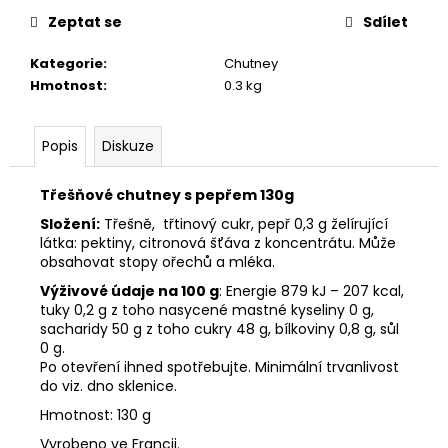
č
cena:
u
Zeptat se
Sdílet
j
Kategorie
:
Chutney
e
Hmotnost
:
0.3 kg
m
e
Popis
Diskuze
Třešňové chutney s pepřem 130g
Složení:
Třešně, třtinový cukr, pepř 0,3 g želírující
látka: pektiny, citronová šťáva z koncentrátu. Může
obsahovat stopy ořechů a mléka.
Výživové údaje na 100 g
: Energie 879 kJ – 207 kcal,
tuky 0,2 g z toho nasycené mastné kyseliny 0 g,
sacharidy 50 g z toho cukry 48 g, bílkoviny 0,8 g, sůl
0 g.
Po otevření ihned spotřebujte. Minimální trvanlivost
do viz. dno sklenice.
Hmotnost: 130 g
Vyrobeno ve Francii.