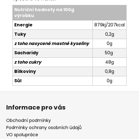
Nutriční hodnoty na 100g
výrobku
Energie
879kj/207kcal
Tuky
0,2g
z toho nasycené mastné kyseliny
0g
Sacharidy
50g
z toho cukry
48g
Bílkoviny
0,8g
Sůl
0g
Z
á
Informace pro vás
p
a
Obchodní podmínky
t
Podmínky ochrany osobních údajů
í
VO spolupráce