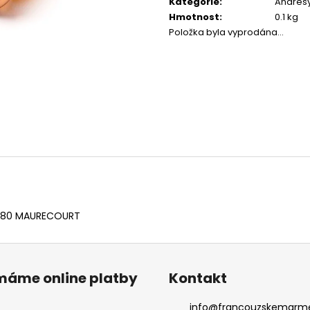
Kategorie
:
Andrés
Hmotnost
:
0.1 kg
Položka byla vyprodána…
78780 MAURECOURT
ímáme online platby
Kontakt
info
@
francouzskemarme