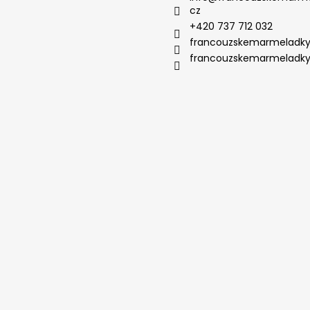
cz
+420 737 712 032
francouzskemarmeladk
francouzskemarmeladk
.
.