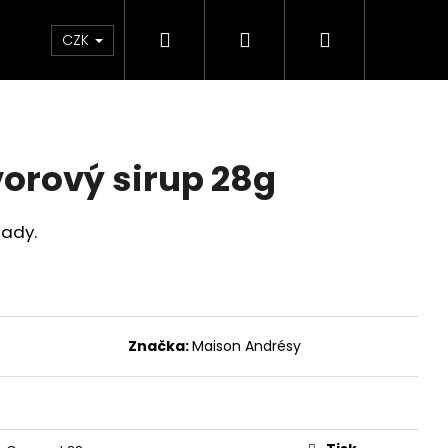
Hledat
Přihlášení
Nákupní
tiky
Chutney
Hodnocení obchodu
CZK
košík
vorový sirup 28g
nady.
Značka:
Maison Andrésy