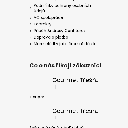
t
Podmínky ochrany osobních
údajů
í
VO spolupráce
Kontakty
Příběh Andresy Confitures
Doprava a platba
Marmeládky jako firemní dárek
Co o nás říkají zákazníci
Gourmet Třešňový džem 28g
|
Hodnocení produktu je 5 z 5 hvězdiček
+ super
Gourmet Třešňový džem 28g
|
Hodnocení produktu je 5 z 5 hvězdiček
Zajímavá vůně, chuť dobrá.