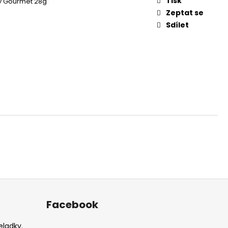
Tisk
y Gourmet 28g
Zeptat se
Sdílet
Facebook
ladky.