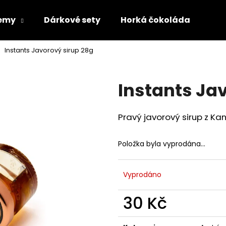
emy
Dárkové sety
Horká čokoláda
Paš
Instants Javorový sirup 28g
Co potřebujete najít?
Instants Ja
HLEDAT
Pravý javorový sirup z Ka
Doporučujeme
Položka byla vyprodána…
Vyprodáno
30 Kč
Měrná
cena: