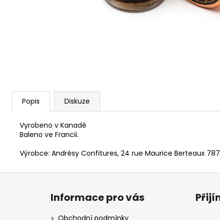
Popis
Diskuze
Vyrobeno v Kanadě
Baleno ve Francii.
Výrobce: Andrésy Confitures, 24 rue Maurice Berteaux 
Z
á
Informace pro vás
Přij
p
a
Obchodní podmínky