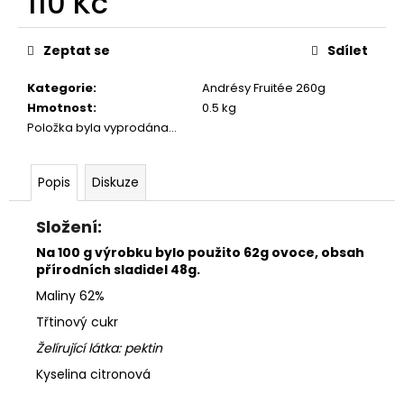
110 Kč
č
u
Měrná
j
cena:
Zeptat se
Sdílet
e
m
Kategorie
:
Andrésy Fruitée 260g
e
Hmotnost
:
0.5 kg
Položka byla vyprodána…
Popis
Diskuze
Složení:
Na 100 g výrobku bylo použito 62g ovoce, obsah
přírodních sladidel 48g.
Maliny 62%
Třtinový cukr
Želírující látka: pektin
Kyselina citronová