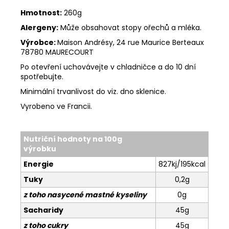
Hmotnost:
260g
Alergeny:
Může obsahovat stopy ořechů a mléka.
Výrobce:
Maison Andrésy, 24 rue Maurice Berteaux
78780 MAURECOURT
Po otevření uchovávejte v chladničce a do 10 dní
spotřebujte.
Minimální trvanlivost do viz. dno sklenice.
Vyrobeno ve Francii.
Nutriční hodnoty na 100g
výrobku
Energie
827kj/195kcal
Tuky
0,2g
z toho nasycené mastné kyseliny
0g
Sacharidy
45g
z toho cukry
45g