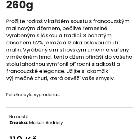
260g
a
j
Prožijte rozkoš v každém soustu s francouzským
í
malinovým džemem, pečlivě řemeslně
t
vyrobeným s láskou a tradicí. S bohatým
?
obsahem 62% je každá lžička oslavou chuti
malin. Vyráběný s mistrovským umem a vařený
v měděném hrnci, tento džem přináší do vašeho
stolu lahodnou symfonii přírodní sladkosti a
francouzské elegance. Užijte si okamžik
HLEDAT
výjimečné chuti, která osvěží vaše smysly.
Položka byla vyprodána…
D
o
p
Na cestě
o
Značka:
Maison Andrésy
r
u