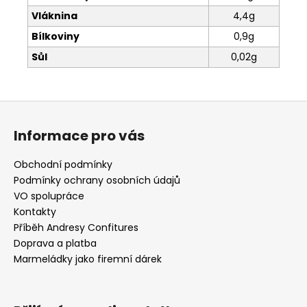
Vláknina
4,4g
Bílkoviny
0,9g
Sůl
0,02g
Z
á
Informace pro vás
p
a
Obchodní podmínky
t
Podmínky ochrany osobních údajů
í
VO spolupráce
Kontakty
Příběh Andresy Confitures
Doprava a platba
Marmeládky jako firemní dárek